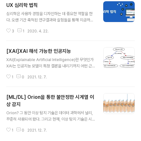
UX 심리학 법칙
이지에 따라 그 종류가 약간씩 달라진다. CTA 버튼은 방문
글 내용
자(유저)들이 해당 페이지의 주요 메시지를 잘 확인하였는
심리학은 사용자 경험을 디자인하는 데 중요한 역할을 한
지 알 수 있게 해준다. 단순히 페이지를 보는 것으로 끝나는
다. 오랜 기간 축적된 연구결과와 실험들을 통해 지금까지
것이 아니라, 사용자에게 그들의 행동을 촉구하도록 유도
밝혀진 디자인과 심리학의 관계에 대하여 정리해보았다.
한다는 점에서 디자인 차원을 넘어 웹사이트의 마케팅적인
3
1
2020. 4. 22.
다양한 심리학 원칙이 인간 행동에 어떤 영향을 미치는지
요소로도 매우 중요하게 작용한다. 이렇듯 중요한 CTA 버
이해함으로써 사용자의 특정 반응과 행동을 이끌어 내도록
튼을 최적..
제품을 설계 할 수 있을 뿐만 아니라, 디자인의 유용성과 외
[XAI]XAI 해석 가능한 인공지능
관 및 효과 등을 향상시키는 데에도 큰 효과가 있다. 그러므
글 내용
로 UX에 관련된 심리학 법칙을 숙지한다면 앞으로 디자인
XAI(Explainable Artificial Intelligence)란 무엇인가
뿐만 아니라 타 분야 쪽에서도 업무 진행 방향에 대하여 많
XAI는 인공지능 모델이 특정 결론을 내리기까지 어떤 근거
은 도움을 받을 수 있을 것이라 확신한다. 1. Hick's Law
로 의사 결정을 내렸는지를 알 수 있게 설명 가능성을 추가
(힉스의 법칙) Hick의 법칙에 따르면 사람이 결정을 내리
1
0
2021. 12. 7.
하는 기법이다. 주로 머신 러닝과 연관된 사람이 시스템을
는데 걸리는 시간은 선택할 수 있는 옵션 수에 따라 달라진
신뢰하기 위해 사용한다. 요즘의 인공지능은 점점 더 복잡
다고 한다. 선택의 ..
해지고, 학습하는 데이터의 양이 사람이 해석 불가능할 만
[ML/DL] Orion을 통한 불안정한 시계열 이
큼 많아졌기 때문에 XAI는 모델의 복잡성을 해소하기 위해
등장했다. XAI는 해석 가능한 인공지능(Interpretable A
상 감지
글 내용
I), 또는 투명한 인공지능(Transparent AI)이라고 부른
Orion? 그 동안 이상 탐지 기술은 데이터 과학에서 널리,
다. 딥러닝을 비롯한 현대 머신 러닝 알고리즘은 불투명한
꾸준히 사용되어 왔다. 그리고 현재, 이상 탐지 기술은 시계
편이다. XAI 기법 중 피처 중요도 표시, 필터 시각화 기법,
열 데이터의 급격한 증가와 함께 시계열 데이터 상의 이상
LRP를 이용한 히트맵 해석 등..
1
0
2021. 12. 7.
을 탐지하는 기술에 대한 연구가 급증하는 추세에 있다. 최
근 MIT의 연구원 그룹은 딥러닝 기반 접근 방식과 GAN