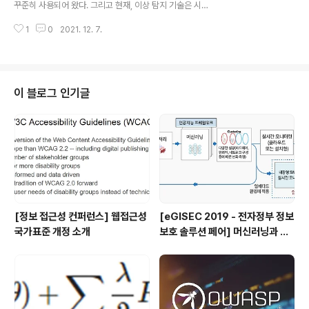
꾸준히 사용되어 왔다. 그리고 현재, 이상 탐지 기술은 시계
요청을 처리하기 위해 전달받은 인수에 특정 명령을 실행
열 데이터의 급격한 증가와 함께 시계열 데이터 상의 이상
하는 코드를 포함시켜 공격하는 ..
1
0
2021. 12. 7.
을 탐지하는 기술에 대한 연구가 급증하는 추세에 있다. 최
근 MIT의 연구원 그룹은 딥러닝 기반 접근 방식과 GAN
접근 방식을 결합한, TadGAN(Time Series Anomaly
Detection using Generative Adversarial Networ
ks) 알고리즘을 사용한 시계열 이상 탐지에 대한 아이디어
이 블로그 인기글
를 내놓았으며 시계열 이상 탐지를 위한 벤치마킹 시스템
을 개발했다. 이 벤치마킹 시스템은 Orion이라고 불리며,
불안정한 시계열 이상 감지(UTSAD)를 위해 구축된 기계
학습 파이썬 기반 라이브러리이다. 불안정..
[정보 접근성 컨퍼런스] 웹접근성
[eGISEC 2019 - 전자정부 정보
국가표준 개정 소개
보호 솔루션 페어] 머신러닝과 전
력 분석을 이용한 차세대 사이버
보안 솔루션